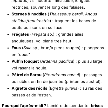
lepturus
) : silhouette immaculée, longues
rectrices, souvent le long des falaises.
Sternes & noddies
(
Thalasseus bergii
,
Anous
stolidus/tenuirostris
) : traquent les bancs de
petits poissons en surface.
Frégates
(
Fregata
sp.) : grandes ailes
anguleuses, vol plané très haut.
Fous
(
Sula
sp., brun/à pieds rouges) : plongeons
en “obus”.
Puffin fouquet
(
Ardenna pacifica
) : plus au large,
vol rasant la houle.
Pétrel de Barau
(
Pterodroma baraui
) : passages
possibles en fin de journée (printemps austral).
Aigrette des récifs
(
Egretta gularis
) : au ras des
passes et de l’estran.
Pourquoi l’après-midi ?
Lumière descendante,
brises