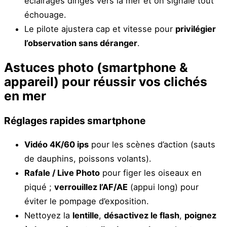
éclairages dirigés vers la mer et on signale tout
échouage.
Le pilote ajustera cap et vitesse pour
privilégier
l’observation sans déranger
.
Astuces photo (smartphone &
appareil) pour réussir vos clichés
en mer
Réglages rapides smartphone
Vidéo 4K/60 ips
pour les scènes d’action (sauts
de dauphins, poissons volants).
Rafale / Live Photo
pour figer les oiseaux en
piqué ;
verrouillez l’AF/AE
(appui long) pour
éviter le pompage d’exposition.
Nettoyez la
lentille
,
désactivez le flash
,
poignez