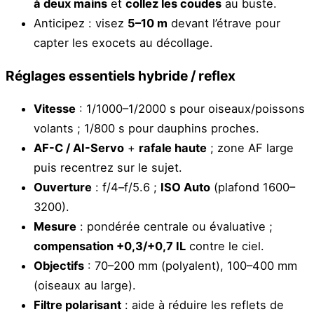
à deux mains
et
collez les coudes
au buste.
Anticipez : visez
5–10 m
devant l’étrave pour
capter les exocets au décollage.
Réglages essentiels hybride / reflex
Vitesse
: 1/1000–1/2000 s pour oiseaux/poissons
volants ; 1/800 s pour dauphins proches.
AF-C / AI-Servo
+
rafale haute
; zone AF large
puis recentrez sur le sujet.
Ouverture
: f/4–f/5.6 ;
ISO Auto
(plafond 1600–
3200).
Mesure
: pondérée centrale ou évaluative ;
compensation +0,3/+0,7 IL
contre le ciel.
Objectifs
: 70–200 mm (polyalent), 100–400 mm
(oiseaux au large).
Filtre polarisant
: aide à réduire les reflets de